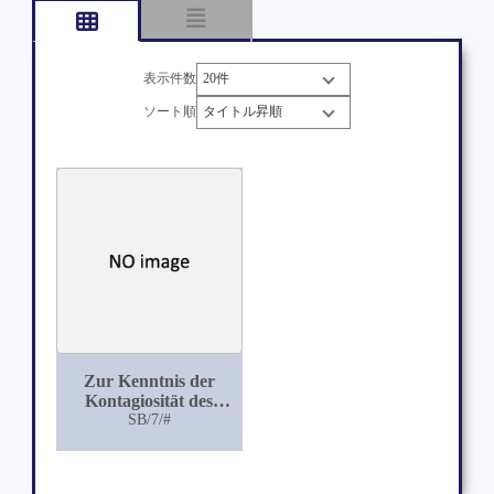
表示件数
ソート順
Zur Kenntnis der
Kontagiosität des
Pemphigus
SB/7/#
neonatorum