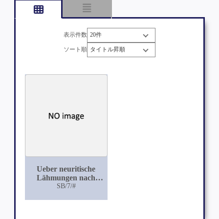
表示件数
ソート順
Ueber neuritische
Lähmungen nach
Abdominaltyphus
SB/7/#