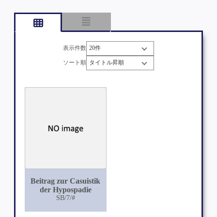
表示件数
ソート順
Beitrag zur Casuistik
der Hypospadie
SB/7/#