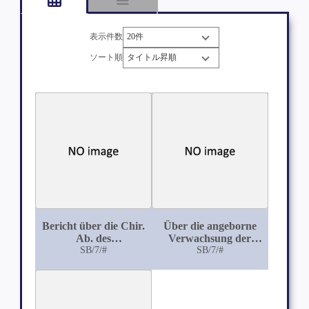
表示件数
ソート順
Bericht über die Chir.
Über die angeborne
Ab. des
Verwachsung der
Krankenhauses
SB/7/#
Finger
SB/7/#
Augsburg im Jahre
1875