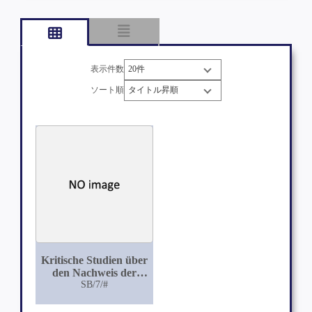
表示件数
ソート順
Kritische Studien über
den Nachweis der
Cyanverbindungen in
SB/7/#
forensen Fällen