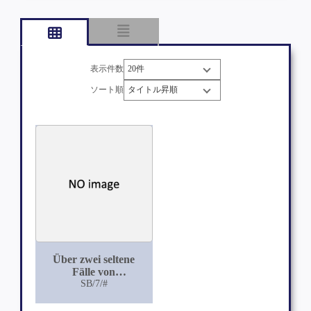
表示件数
ソート順
Über zwei seltene
Fälle von
Harnsteinbildung
SB/7/#