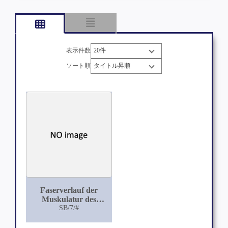
表示件数
ソート順
Faserverlauf der
Muskulatur des
Magens von Pferd,
SB/7/#
Schwein, Hund und
Katze