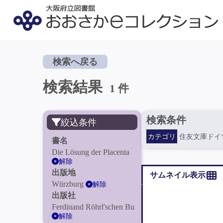
検索へ戻る
検索結果
1 件
検索条件
絞込条件
カテゴリ
住友文庫ドイ
書名
Die Lösung der Placenta
解除
出版地
サムネイル表示
Würzburg
解除
出版社
Ferdinand Röhrl'schen Bu
解除