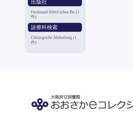
出版社
Ferdinand Röhrl'schen Bu
(1
件)
診療科検索
Chirurgische Abtheilung
(1
件)