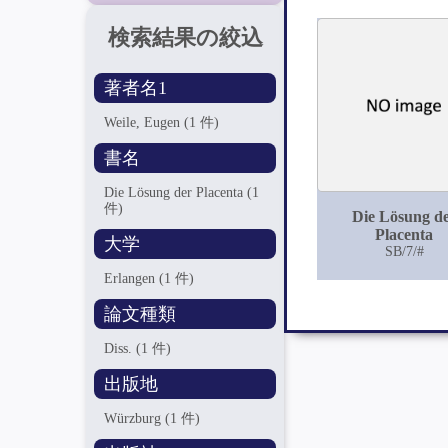
検索結果の絞込
著者名1
Weile, Eugen
(1 件)
書名
Die Lösung der Placenta
(1
件)
Die Lösung d
Placenta
大学
SB/7/#
Erlangen
(1 件)
論文種類
Diss.
(1 件)
出版地
Würzburg
(1 件)