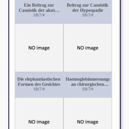
Ein Beitrag zur
Beitrag zur Casuistik
Casuistik der akuten
der Hypospadie
infectiösen
SB/7/#
SB/7/#
Osteomyelitis
Die elephantiastischen
Haemoglobinmessungen
Formen des Gesichtes
an chirurgischen
SB/7/#
Patienten vermittelst
SB/7/#
des v. Fleischl'schen
Haematometers