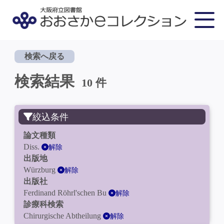
検索へ戻る
検索結果
10 件
絞込条件
論文種類
Diss.
解除
出版地
Würzburg
解除
出版社
Ferdinand Röhrl'schen Bu
解除
診療科検索
Chirurgische Abtheilung
解除