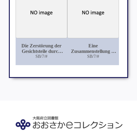
Die Zerstörung der
Eine
Gesichtsteile durch
Zusammenstellung in
Syphilis an mehreren
SB/7/#
der Erlanger
SB/7/#
auf der chirurgischen
Frauenklinik
Klinik zu Erlangen
vorgekommener enger
beobachteten Fällen
Becken
erläutert von Georg
Lorenz