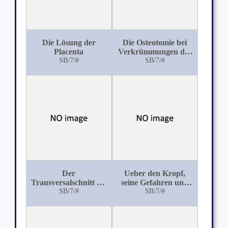
Die Lösung der
Die Osteotomie bei
Placenta
Verkrümmungen der
SB/7/#
Gliedmassen mit
SB/7/#
Bericht über 25 Fälle
aus der chirurgischen
Klinik zu Erlangen
Der
Ueber den Kropf,
Transversalschnitt bei
seine Gefahren und
der Sectio alta
SB/7/#
Behandlung
SB/7/#