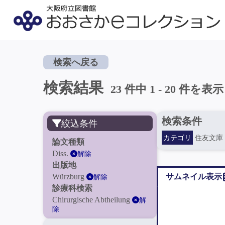
検索へ戻る
検索結果
23 件中 1 - 20 件を表示
検索条件
絞込条件
カテゴリ
住友文庫
論文種類
Diss.
解除
出版地
Würzburg
サムネイル表示
解除
診療科検索
Chirurgische Abtheilung
解
除