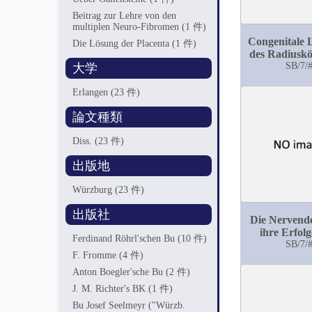
Beitrag zur Lehre von den
multiplen Neuro-Fibromen
(1 件)
Congenitale 
Die Lösung der Placenta
(1 件)
des Radiusk
mit Vere
SB/7/
大学
Erlangen
(23 件)
論文種類
Diss.
(23 件)
出版地
Würzburg
(23 件)
出版社
Die Nervend
ihre Erfol
Ferdinand Röhrl'schen Bu
(10 件)
indicati
SB/7/
F. Fromme
(4 件)
Anton Boegler'sche Bu
(2 件)
J. M. Richter's BK
(1 件)
Bu Josef Seelmeyr ("Würzb.