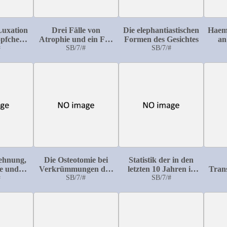
Luxation
Drei Fälle von
Die elephantiastischen
Haem
öpfchens
Atrophie und ein Fall
Formen des Gesichtes
an
rbung
#
von Atrophie
SB/7/#
SB/7/#
Pati
verbunden mit
des 
Entwicklungshemmung
H
einer Extremität nach
Trauma
ehnung,
Die Osteotomie bei
Statistik der in den
ge und
Verkrümmungen der
letzten 10 Jahren in
Trans
onen
#
Gliedmassen mit
SB/7/#
der Erlanger Univ-
SB/7/#
d
Bericht über 25 Fälle
Frauenklinik
aus der chirurgischen
vorgekommenen
Klinik zu Erlangen
engen Becken und
ihre Therapie