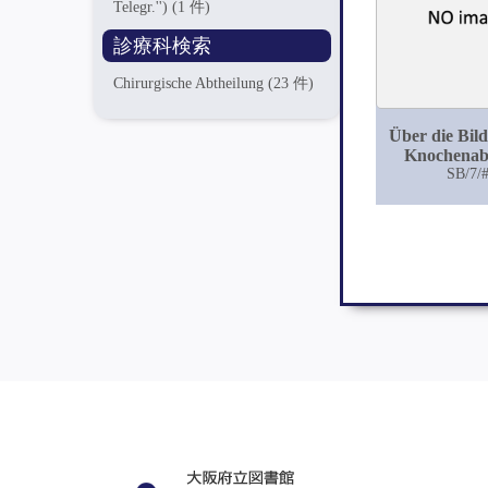
Telegr.'')
(1 件)
診療科検索
Chirurgische Abtheilung
(23 件)
Über die Bil
Knochenab
SB/7/