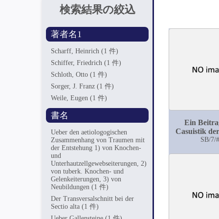
検索結果の絞込
著者名1
Scharff, Heinrich
(1 件)
Schiffer, Friedrich
(1 件)
Schloth, Otto
(1 件)
Sorger, J. Franz
(1 件)
Weile, Eugen
(1 件)
書名
Ein Beitra
Casuistik de
Ueber den aetiologogischen
infectiö
SB/7/
Zusammenhang von Traumen mit
der Entstehung 1) von Knochen-
Osteomyel
und
Unterhautzellgewebseiterungen, 2)
von tuberk. Knochen- und
Gelenkeiterungen, 3) von
Neubildungen
(1 件)
Der Transversalschnitt bei der
Sectio alta
(1 件)
Ueber Gallensteine
(1 件)