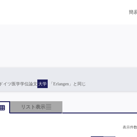
簡
ドイツ医学学位論文
大学
「Erlangen」と同じ
リスト表示
表示件