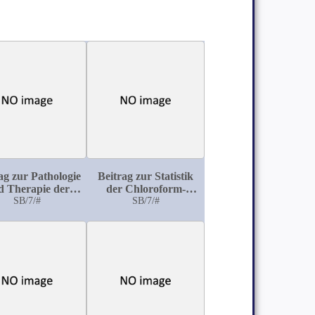
ag zur Pathologie
Beitrag zur Statistik
d Therapie der
der Chloroform-
tiplen cerebro-
SB/7/#
Narkosen
SB/7/#
inalen Sclerose