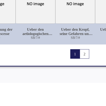
dung der
Ueber den
Ueber den Kropf,
Ueb
scesse
aetiologogischen
seine Gefahren und
#
Zusammenhang von
SB/7/#
Behandlung
SB/7/#
Traumen mit der
Entstehung 1) von
Knochen- und
1
2
Unterhautzellgewebseiterungen,
2) von tuberk.
Knochen- und
Gelenkeiterungen, 3)
von Neubildungen