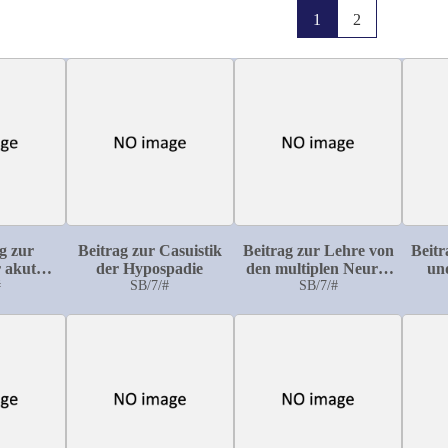
1
2
g zur
Beitrag zur Casuistik
Beitrag zur Lehre von
Beitr
r akuten
der Hypospadie
den multiplen Neuro-
un
sen
#
SB/7/#
Fibromen
SB/7/#
mul
itis
sp