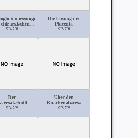
oglobinmessungen
Die Lösung der
 chirurgischen
Placenta
enten vermittelst
SB/7/#
SB/7/#
v. Fleischl'schen
aematometers
Der
Über den
versalschnitt bei
Knochenabscess
er Sectio alta
SB/7/#
SB/7/#