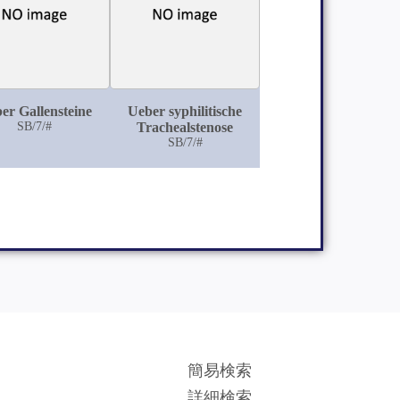
er Gallensteine
Ueber syphilitische
SB/7/#
Trachealstenose
SB/7/#
簡易検索
詳細検索