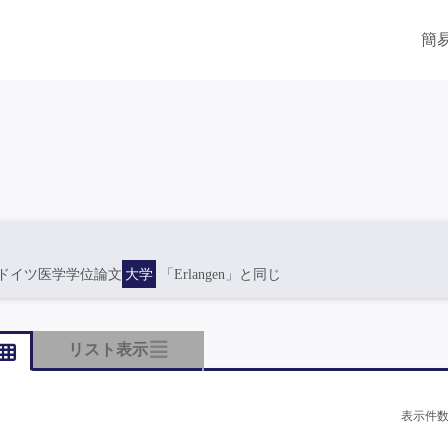
簡
ドイツ医学学位論文
大学
「Erlangen」と同じ
リスト表示
表示件