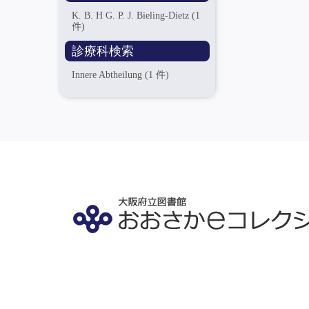
K. B. H G. P. J. Bieling-Dietz
(1
件)
診療科検索
Innere Abtheilung
(1 件)