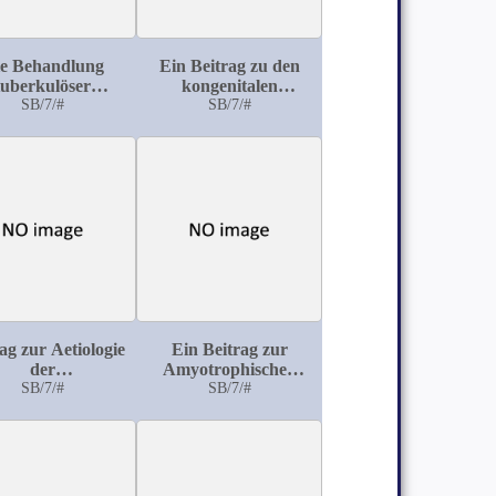
e Behandlung
Ein Beitrag zu den
tuberkulöser
kongenitalen
tionen mit Peru-
SB/7/#
Difformitäten
SB/7/#
Balsam
ag zur Aetiologie
Ein Beitrag zur
der
Amyotrophischen
enentzündungen
SB/7/#
Lateralsklerose
SB/7/#