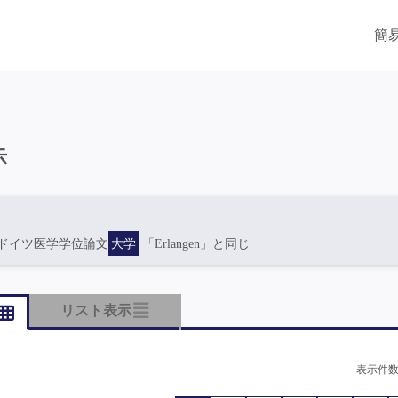
簡
示
ドイツ医学学位論文
大学
「Erlangen」と同じ
リスト表示
表示件