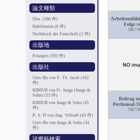
論文種類
Arbeitsunfähi
Diss.
(586 件)
Folge v
Habilitation
(6 件)
Schulterverle
SB/7/
Nachdruck der Festschrift
(1 件)
Mittel zu 
Verhüt
出版地
Erlangen
(593 件)
出版社
Univ-Bu von E. Th. Jacob
(162
件)
KBHUB von Fr. Junge (Junge &
Sohn)
(53 件)
Beitrag z
KBHUB von Junge & Sohn
(45
Peritoneal-
件)
besonder
SB/7/
K. b. H von Aug. Vollrath
(43 件)
multilokulär
Cysto
Univ-Bu von Junge & Sohn
(34
件)
診療科検索