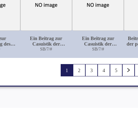
zur
Ein Beitrag zur
Ein Beitrag zur
Beit
g des
Casuistik der
Casuistik der
der p
 dessen
#
congenitalen
SB/7/#
congenitalen
SB/7/#
en Werts
elephantiastischen
Okklusionen des
andlung
Tumoren
Dünndarmes
1
2
3
4
5
rculose