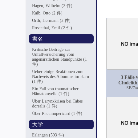
Hagen, Wilhelm
(2 件)
Kalb, Otto
(2 件)
Orth, Hermann
(2 件)
Rosenthal, Emil
(2 件)
書名
Kritische Beiträge zur
Unfallversicherung vom
augenärztlichen Standpunkte
(1
件)
Ueber einige Reaktionen zum
Nachweis des Albumins im Harn
3 Fälle 
(1 件)
Cholelith
SB/7/
Ein Fall von traumatischer
Hämatomyelie
(1 件)
Über Larynxkrisen bei Tabes
dorsalis
(1 件)
Über Pneumopericard
(1 件)
大学
Erlangen
(593 件)