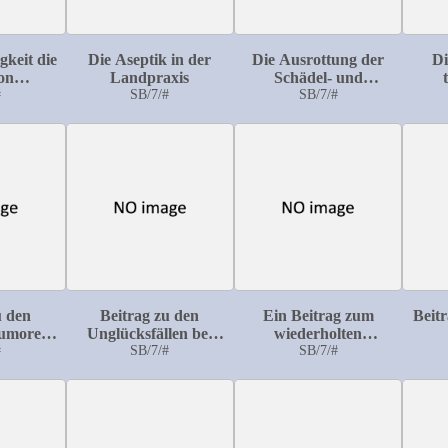
gkeit die
Die Aseptik in der
Die Ausrottung der
Di
on
Landpraxis
Schädel- und
tzungen,
#
SB/7/#
Hirnhautgeschwülste
SB/7/#
Affek
deren
ung
u den
Beitrag zu den
Ein Beitrag zum
Beitr
Tumoren
Unglücksfällen bei
wiederholten
s dem
#
geburtshilflichen
SB/7/#
Kaiserschnitt
SB/7/#
Lung
-serösen
Operationen und
m
ihrer
gerichtsärztlichen
Begutachtung