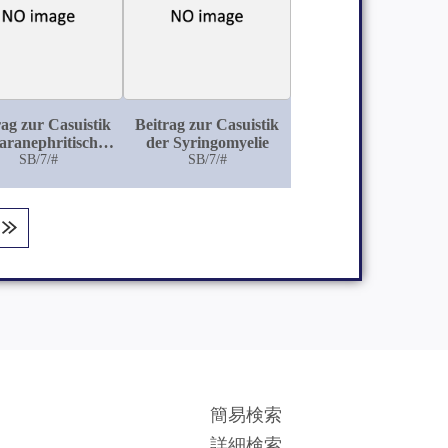
rag zur Casuistik
Beitrag zur Casuistik
aranephritischen
der Syringomyelie
Abscesse
SB/7/#
SB/7/#
簡易検索
詳細検索