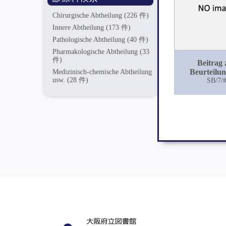
Chirurgische Abtheilung
(226 件)
Innere Abtheilung
(173 件)
Pathologische Abtheilung
(40 件)
Pharmakologische Abtheilung
(33
件)
Beitrag 
Beurteilun
Medizinisch-chemische Abtheilung
usw.
(28 件)
Kreosots und
SB/7/
therapeutisch
bei der Beh
der
Lungentube