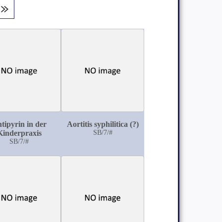
tipyrin in der
Aortitis syphilitica (?)
Kinderpraxis
SB/7/#
SB/7/#