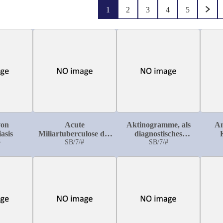
1
2
3
4
5
von
Acute
Aktinogramme, als
An
iasis
Miliartuberculose des
diagnostisches
#
puerperalen Uterus
SB/7/#
Hilfsmittel bei
SB/7/#
unter den Symptomen
Hüftgelenkserkrankungen
eines Puerperalfiebers