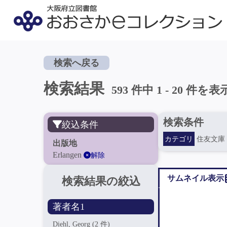
検索へ戻る
検索結果
593 件中 1 - 20 件を表
検索条件
絞込条件
カテゴリ
住友文庫
出版地
Erlangen
解除
サムネイル表示
検索結果の絞込
著者名1
Diehl, Georg
(2 件)