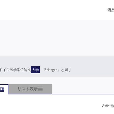
簡
ドイツ医学学位論文
大学
「Erlangen」と同じ
リスト表示
表示件