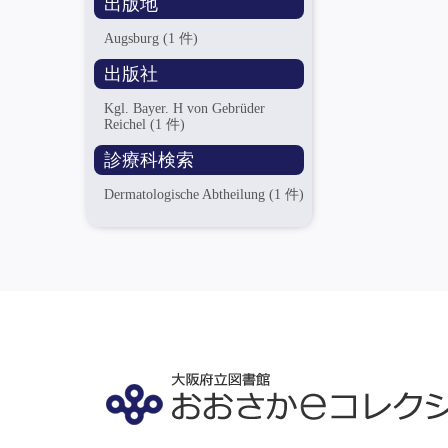
出版地
Augsburg
(1 件)
出版社
Kgl. Bayer. H von Gebrüder
Reichel
(1 件)
診療科検索
Dermatologische Abtheilung
(1 件)