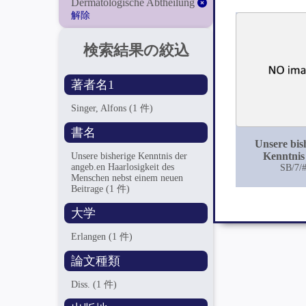
Dermatologische Abtheilung
解除
検索結果の絞込
著者名1
Singer, Alfons
(1 件)
書名
Unsere bis
Kenntnis
Unsere bisherige Kenntnis der
angeb.en Haarlosigkeit des
angeb.
SB/7/
Menschen nebst einem neuen
Haarlosigke
Beitrage
(1 件)
Menschen 
einem neuen 
大学
Erlangen
(1 件)
論文種類
Diss.
(1 件)