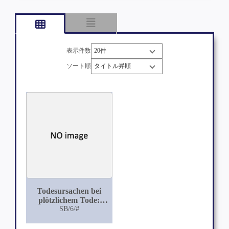
表示件数
ソート順
Todesursachen bei
plötzlichem Tode:
Gerichtsärztliche
SB/6/#
Studien auf
Grundlage von 277