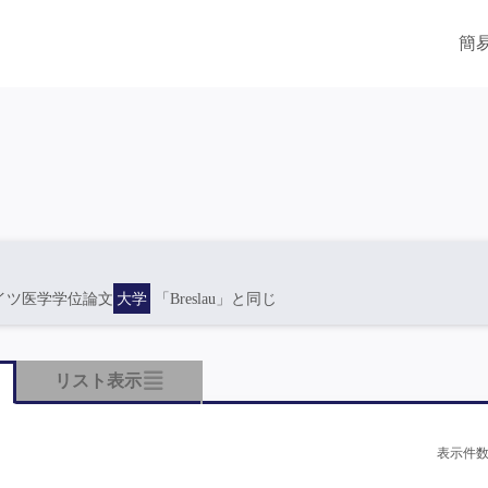
簡
イツ医学学位論文
大学
「Breslau」と同じ
リスト表示
表示件