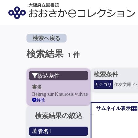
検索へ戻る
検索結果
1 件
検索条件
絞込条件
カテゴリ
住友文庫ド
書名
Beitrag zur Kraurosis vulvae
解除
サムネイル表示
検索結果の絞込
著者名1