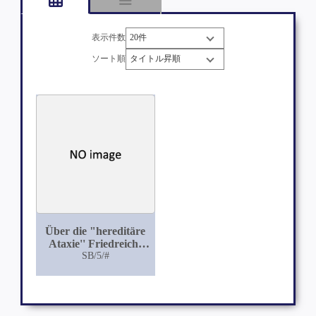
表示件数
ソート順
Über die "hereditäre
Ataxie'' Friedreichs
und die
SB/5/#
"Hérédoataxie
cérébelleuse'' P.
Maries im Anschluss
an zwei in der Kgl.