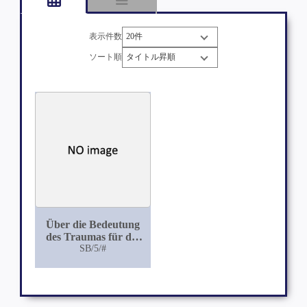
表示件数
ソート順
Über die Bedeutung
des Traumas für die
Entstehung von
SB/5/#
Gewächsen im
Knochensystem