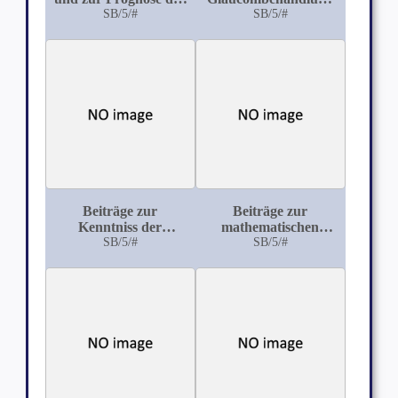
Iritis und Cyclitis
SB/5/#
mit besonderer
SB/5/#
Berücksichtigung der
Iridektomie
Beiträge zur
Beiträge zur
Kenntniss der
mathematischen
Retinitis pigmentosa
SB/5/#
Berechnung der
SB/5/#
unter besonderer
Wirkung
Rücksichtnahme auf
prismatischer Brillen
die Aetiologie