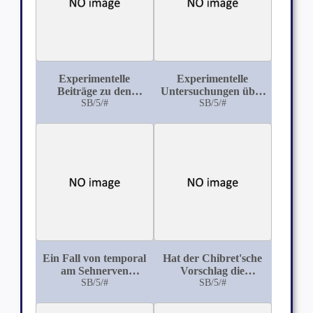
Experimentelle
Experimentelle
Beiträge zu den
Untersuchungen über
Schrotschussverletzungen
SB/5/#
den Heilungsvorgang
SB/5/#
des Auges
bei perforirenden und
nicht perforirenden
Hornhautwunden mit
besonderer
Berücksichtigung der
Cocaïn-Einwirkung
Ein Fall von temporal
Hat der Chibret'sche
am Sehnerven
Vorschlag die
gelegenem
SB/5/#
Prothesis des
SB/5/#
Chorioidealkolobom
menschlichen Auges
durch die Einheilung