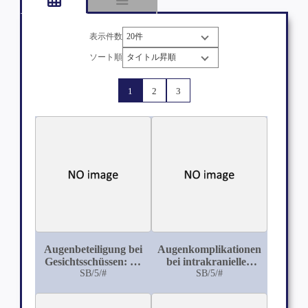
表示件数
ソート順
1
2
3
Augenbeteiligung bei
Augenkomplikationen
Gesichtsschüssen: 70
bei intrakraniellen
Fälle aus der
SB/5/#
Erkrankungen
SB/5/#
Breslauer Univ-
Augenklinik