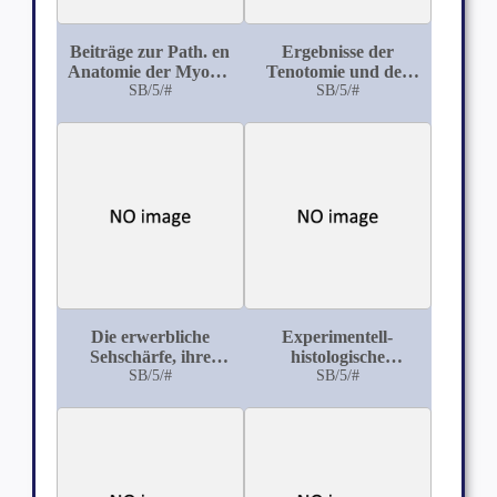
Beiträge zur Path. en
Ergebnisse der
Anatomie der Myopie
Tenotomie und der
und des
SB/5/#
Muskelvorlagerung
SB/5/#
Hydrophthalmus
bei 580
Schieloperationen
Die erwerbliche
Experimentell-
Sehschärfe, ihre
histologische
Untersuchung und
SB/5/#
Untersuchungen über
SB/5/#
Berechnung
Contusio bulbi