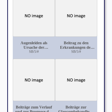
Augenleiden als
Beitrag zu den
Ursache der
Erkrankungen des
Invalidität
SB/5/#
Auges bei der Tabes
SB/5/#
dorsalis und zur
juvenilen Tabes
Beiträge zum Verlauf
Beiträge zur
und zur Prognose der
Glaucombehandlung