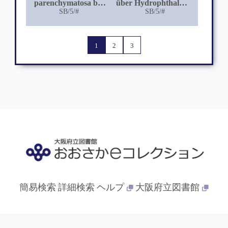
parenchymatosa bei
über Hydrophthalmus
acquirierter Lues
SB/5/#
congenitus
SB/5/#
1
2
3
簡易検索
詳細検索
ヘルプ
大阪府立図書館