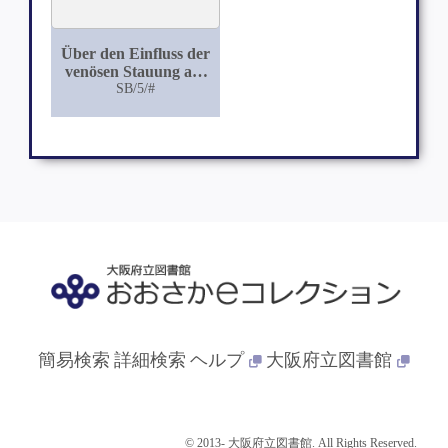
Über den Einfluss der
venösen Stauung auf
die Secretion der Galle
SB/5/#
(Aus dem
physiologischen
Institut zu Breslau.)
簡易検索
詳細検索
ヘルプ
大阪府立図書館
© 2013- 大阪府立図書館. All Rights Reserved.