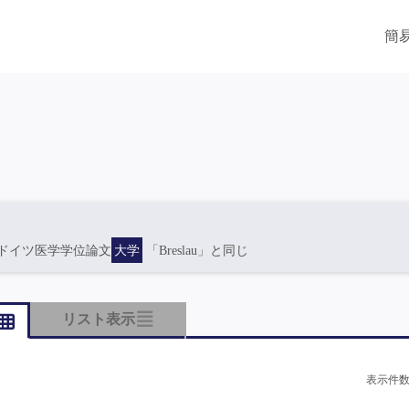
簡
ドイツ医学学位論文
大学
「Breslau」と同じ
リスト表示
表示件