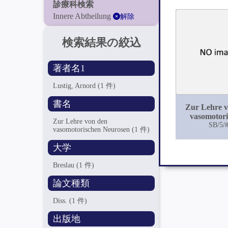
診療科検索
Innere Abtheilung
解除
検索結果の絞込
著者名1
Lustig, Arnord
(1 件)
書名
Zur Lehre 
vasomotor
Zur Lehre von den
Neuros
SB/5/
vasomotorischen Neurosen
(1 件)
大学
Breslau
(1 件)
論文種類
Diss.
(1 件)
出版地