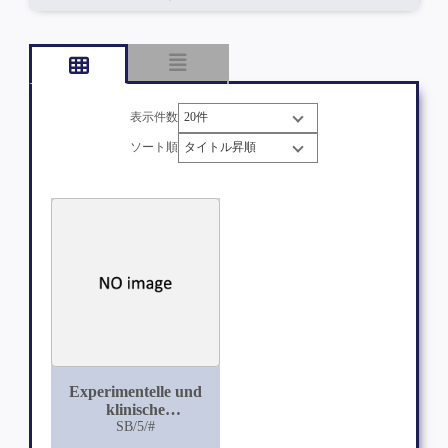
表示件数
ソート順
Experimentelle und
klinische
Untersuchungen über
SB/5/#
die Epilepsie