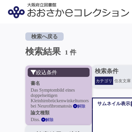
検索へ戻る
検索結果
1 件
検索条件
絞込条件
カテゴリ
住友文庫
書名
Das Symptombild eines
doppelseitigen
Kleinhirnbrückenwinkeltumors
サムネイル表示
bei Neurofibromatosis
解除
論文種類
Diss.
解除