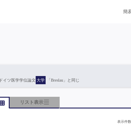
簡
ドイツ医学学位論文
大学
「Breslau」と同じ
リスト表示
表示件