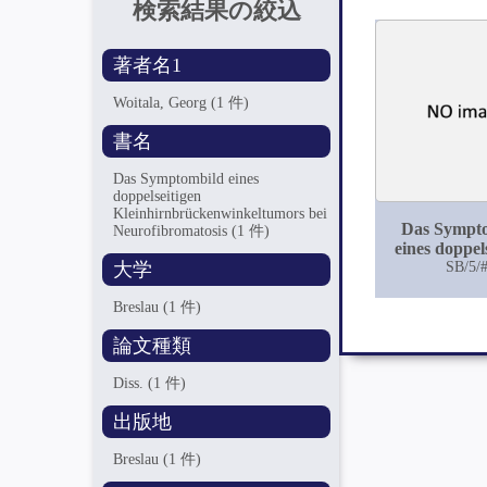
検索結果の絞込
著者名1
Woitala, Georg
(1 件)
書名
Das Symptombild eines
doppelseitigen
Kleinhirnbrückenwinkeltumors bei
Das Sympt
Neurofibromatosis
(1 件)
eines doppel
大学
Kleinhirnbrü
SB/5/
bei Neurofibr
Breslau
(1 件)
論文種類
Diss.
(1 件)
出版地
Breslau
(1 件)