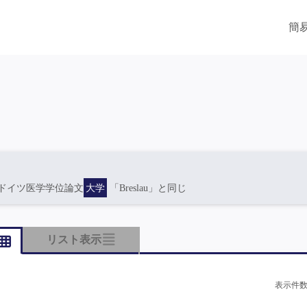
簡
ドイツ医学学位論文
大学
「Breslau」と同じ
リスト表示
表示件