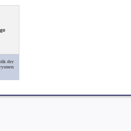
tik der
rysmen
#