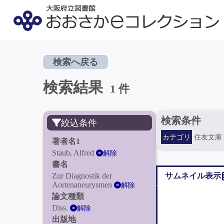
検索へ戻る
検索結果
1 件
検索条件
絞込条件
カテゴリ
住友文庫
著者名1
Staub, Alfred
解除
書名
Zur Diagnostik der
サムネイル表示
Aortenaneurysmen
解除
論文種類
Diss.
解除
出版地