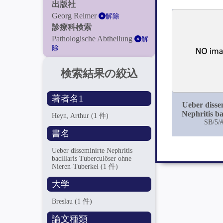
出版社
Georg Reimer
解除
診療科検索
Pathologische Abtheilung
解
除
検索結果の絞込
著者名1
Ueber disse
Nephritis ba
Heyn, Arthur
(1 件)
Tuberculös
SB/5/
Nieren-Tu
書名
Ueber disseminirte Nephritis
bacillaris Tuberculöser ohne
Nieren-Tuberkel
(1 件)
大学
Breslau
(1 件)
論文種類