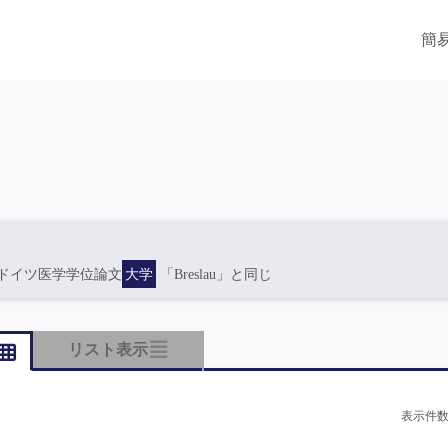
簡
ドイツ医学学位論文
大学
「Breslau」と同じ
リスト表示
表示件