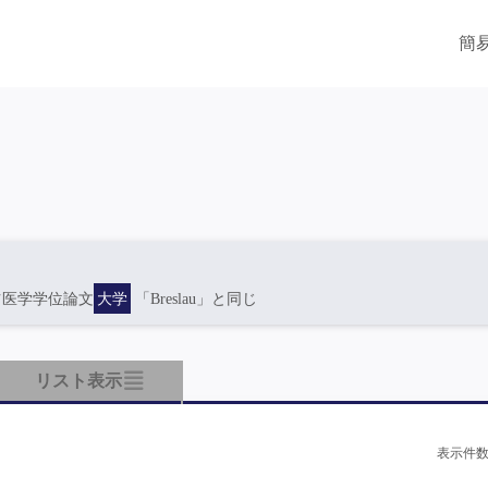
簡
ツ医学学位論文
大学
「Breslau」と同じ
リスト表示
表示件