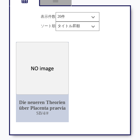
表示件数
ソート順
Die neueren Theorien
über Placenta praevia
SB/4/#