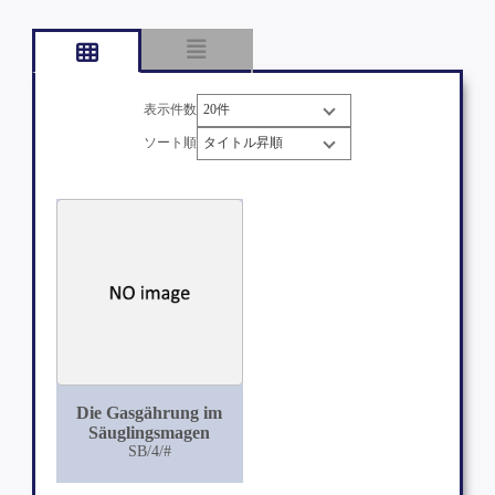
表示件数
ソート順
Die Gasgährung im
Säuglingsmagen
SB/4/#