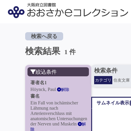
検索へ戻る
検索結果
1 件
検索条件
絞込条件
カテゴリ
住友文庫
著者名1
Höynck, Paul
解除
書名
Ein Fall von ischämischer
サムネイル表示
Lähmung nach
Arterienverschluss mit
anatomischen Untersuchungen
der Nerven und Muskeln
解
除