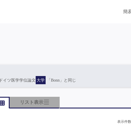
簡
ドイツ医学学位論文
大学
「Bonn」と同じ
リスト表示
表示件