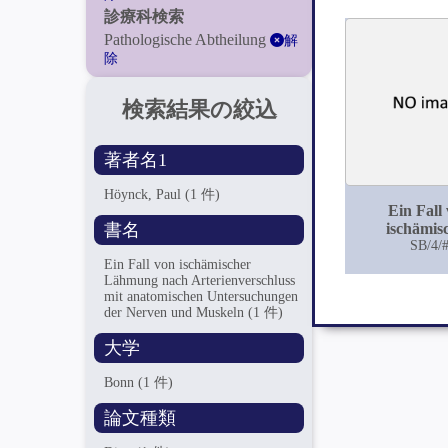
診療科検索
Pathologische Abtheilung
解
除
検索結果の絞込
著者名1
Höynck, Paul
(1 件)
Ein Fall
書名
ischämis
Lähmung 
SB/4/
Arterienver
Ein Fall von ischämischer
Lähmung nach Arterienverschluss
mit anatom
mit anatomischen Untersuchungen
Untersuchun
der Nerven und Muskeln
(1 件)
Nerven und 
大学
Bonn
(1 件)
論文種類