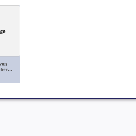
 von
cher
nach
#
schluss
ischen
gen der
Muskeln