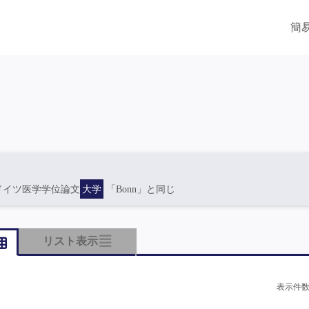
簡
ドイツ医学学位論文
大学
「Bonn」と同じ
リスト表示
表示件