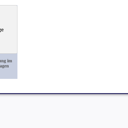
ung im
agen