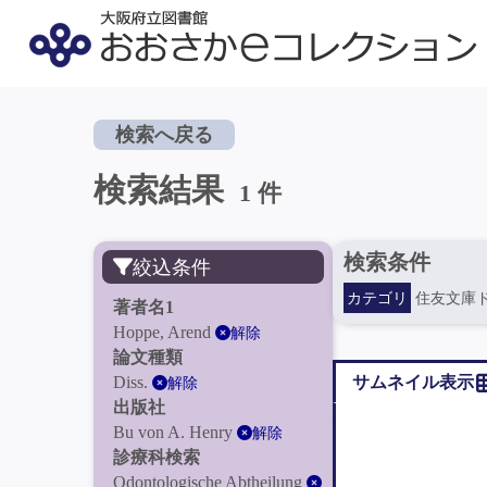
検索へ戻る
検索結果
1 件
検索条件
絞込条件
カテゴリ
住友文庫
著者名1
Hoppe, Arend
解除
論文種類
Diss.
サムネイル表示
解除
出版社
Bu von A. Henry
解除
診療科検索
Odontologische Abtheilung