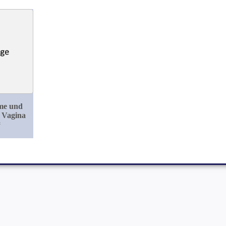
me und
 Vagina
#