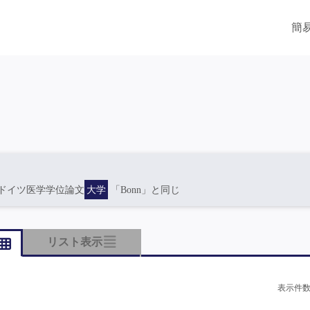
簡
ドイツ医学学位論文
大学
「Bonn」と同じ
リスト表示
表示件