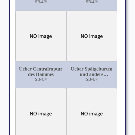
Eklampsie gegen eine
SB/4/#
SB/4/#
gleiche Erkrankung
bei späteren
Schwangerschaften
immun?
Ueber Centralruptur
Ueber Spätgeburten
des Dammes
und andere
SB/4/#
Beobachtungen an
SB/4/#
besonders schweren
Früchten