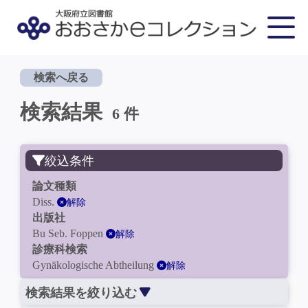
検索へ戻る
検索結果
6 件
絞込条件
論文種類
Diss.
解除
出版社
Bu Seb. Foppen
解除
診療科検索
Gynäkologische Abtheilung
解除
検索結果を絞り込む