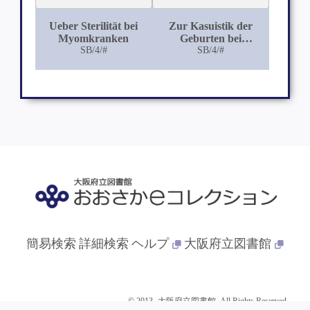
Ueber Sterilität bei
Zur Kasuistik der
Myomkranken
Geburten bei
SB/4/#
Entwicklungsfehlern
SB/4/#
der weiblichen
Genitalien
簡易検索
詳細検索
ヘルプ
大阪府立図書館
© 2013- 大阪府立図書館. All Rights Reserved.