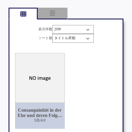
表示件数
ソート順
Consanguinität in der
Ehe und deren Folgen
für die Descendenz
SB/4/#