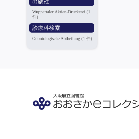
出版社
Wuppertaler Aktien-Druckerei
(1
件)
診療科検索
Odontologische Abtheilung
(1 件)