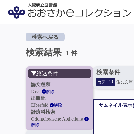
検索へ戻る
検索結果
1 件
検索条件
絞込条件
カテゴリ
住友文庫
論文種類
Diss.
解除
出版地
Elberfeld
サムネイル表示
解除
診療科検索
Odontologische Abtheilung
解除