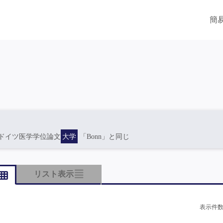
簡
ドイツ医学学位論文
大学
「Bonn」と同じ
リスト表示
表示件