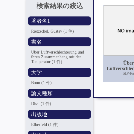
検索結果の絞込
著者名1
Rietzschel, Gustav
(1 件)
書名
Über Luftverschlechterung und
ihren Zusammenhang mit der
Temperatur
(1 件)
Über
Luftverschle
大学
und ihr
SB/4/
Zusammenha
Bonn
(1 件)
der Tempe
論文種類
Diss.
(1 件)
出版地
Elberfeld
(1 件)