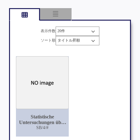
表示件数
ソート順
Statistische
Untersuchungen über
Haftpsychosen
SB/4/#