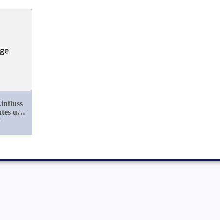
influss
htes und
ters auf
#
sterblichkeit
derer
gung der
der Stadt