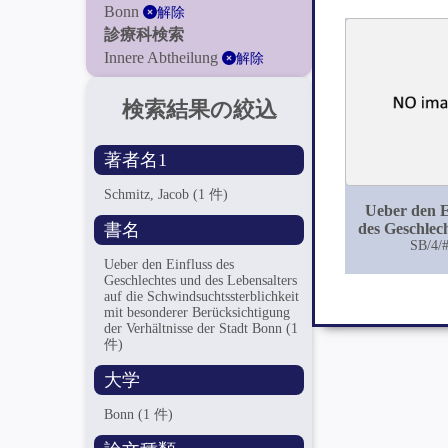
Bonn
解除
診療科検索
Innere Abtheilung
解除
検索結果の絞込
著者名1
Schmitz, Jacob
(1 件)
Ueber den E
書名
des Geschlec
des Lebensal
SB/4/
die
Ueber den Einfluss des
Geschlechtes und des Lebensalters
Schwindsuchts
auf die Schwindsuchtssterblichkeit
mit beson
mit besonderer Berücksichtigung
Berücksichti
der Verhältnisse der Stadt Bonn
(1
Verhältnisse 
件)
Bonn
大学
Bonn
(1 件)