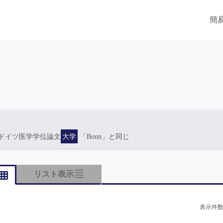
簡
ドイツ医学学位論文
大学
「Bonn」と同じ
リスト表示
表示件