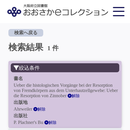
検索へ戻る
検索結果
1 件
絞込条件
書名
Ueber die histologischen Vorgänge bei der Resorption
von Fremdkörpern aus dem Unterhautzellgewebe: Ueber
die Resorption von Zinnober
解除
出版地
Ahrweiler
解除
出版社
P. Plachner's Bu
解除