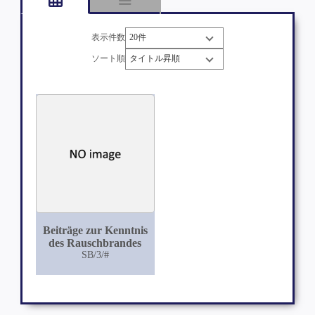
表示件数
ソート順
Beiträge zur Kenntnis
des Rauschbrandes
SB/3/#