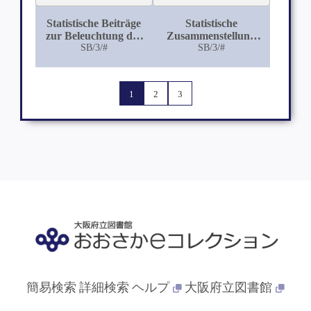
Statistische Beiträge
Statistische
zur Beleuchtung der
Zusammenstellung
Hereditätsverhältnisse
SB/3/#
der in den Jahren
SB/3/#
bei der
1891-1905 in der
Lungenschwindsucht
Schweiz beobachteten
Vergiftungsfälle
1
2
3
簡易検索
詳細検索
ヘルプ
大阪府立図書館