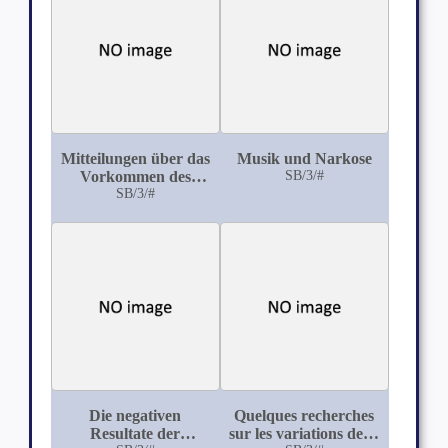
Mitteilungen über das
Musik und Narkose
Vorkommen des
SB/3/#
Ascaris Lumbricoides,
SB/3/#
Oxyuris Vermicularis
und Trichocephalus
Dispar im Kindesalter,
sowie über die von
den Parasiten
hervorgerufenen
Krankheitserscheinungen
Die negativen
Quelques recherches
Resultate der
sur les variations de la