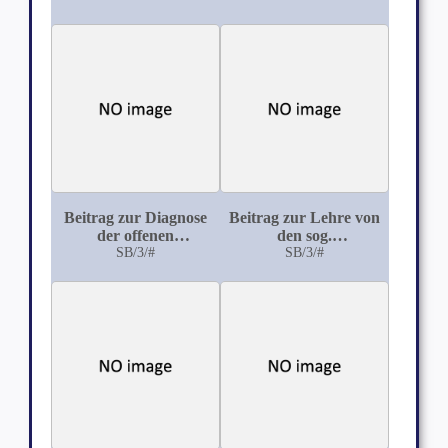
Beitrag zur Diagnose
Beitrag zur Lehre von
der offenen
den sog.
Lungentuberkulose,
SB/3/#
Puerperalpsychosen
SB/3/#
zugleich eine Studie
über die Hilfsmittel
zur Gewinnung des
Lungenschleims, die
sich für die Praxis
vornehmlich eignen