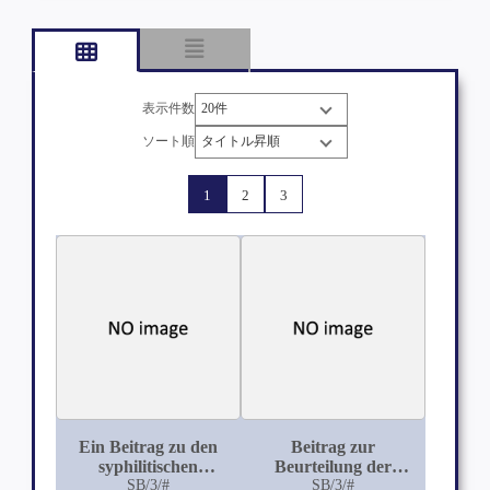
表示件数
ソート順
1
2
3
Ein Beitrag zu den
Beitrag zur
syphilitischen
Beurteilung der
Psychosen
SB/3/#
Lumbago traumatica
SB/3/#