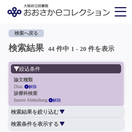
検索へ戻る
検索結果
44 件中 1 - 20 件を表示
絞込条件
論文種類
Diss.
解除
診療科検索
Innere Abtheilung
解除
検索結果を絞り込む
検索条件を表示する