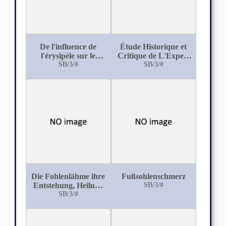
De l'influence de
Étude Historique et
l'érysipèle sur le
Critique de L'Expert
Développement de la
SB/3/#
Médico-Légal en
SB/3/#
Pyémie
France, en Allemagne
(Prusse) et en Suisse
(cantons de Berne et
Vaud)
Die Fohlenlähme ihre
Fußsohlenschmerz
Entstehung, Heilung
SB/3/#
und Verhütung
SB/3/#