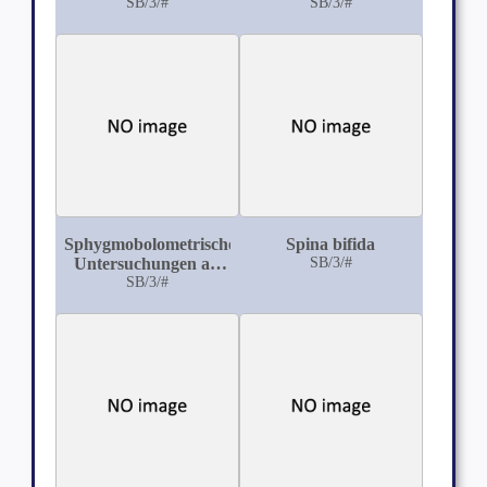
Luflungen-Probe und
SB/3/#
sensibilité cutanee
SB/3/#
ihre Forensische
sous l'influence de
Verwendung
certaines causes
phylogique et
pathologiques
Sphygmobolometrische
Spina bifida
Untersuchungen an
SB/3/#
Gesunden und
SB/3/#
Kranken mittels des
Sahli'schen
sphygmobolographischen
Verfahrens