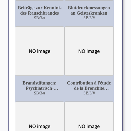
Beiträge zur Kenntnis
Blutdruckmessungen
des Rauschbrandes
an Geisteskranken
SB/3/#
SB/3/#
Brandstiftungen:
Contribution à l'étude
Psychiatrisch-
de la Bronchite
klinische Beiträge zur
SB/3/#
Fibrineuse
SB/3/#
Strafrechtspflege