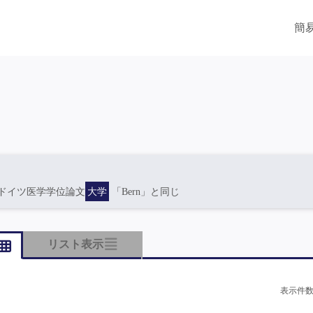
簡
ドイツ医学学位論文
大学
「Bern」と同じ
リスト表示
表示件