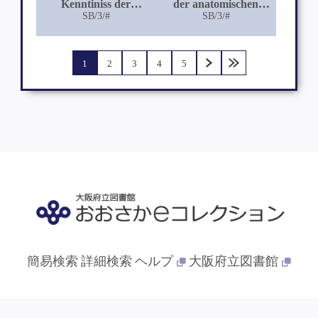
Kenntiniss der
der anatomischen
menschlichen Placenta
SB/3/#
Veränderungen der
SB/3/#
Milchdrüsen unserer
Haustiere bei der
gewöhnlichen akuten
1
2
3
4
5
Euterentzündung und
der zuweilen
darauffolgenden
Euternekrose
簡易検索
詳細検索
ヘルプ
大阪府立図書館