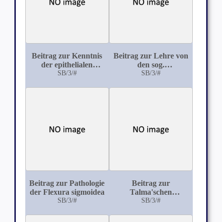
Beitrag zur Kenntnis
Beitrag zur Lehre von
der epithelialen
den sog.
Auskleidung des
SB/3/#
Puerperalpsychosen
SB/3/#
Vestibulum nasi des
Menschen und der
Säugetiere
Beitrag zur Pathologie
Beitrag zur
der Flexura sigmoidea
Talma'schen
SB/3/#
Operation
SB/3/#