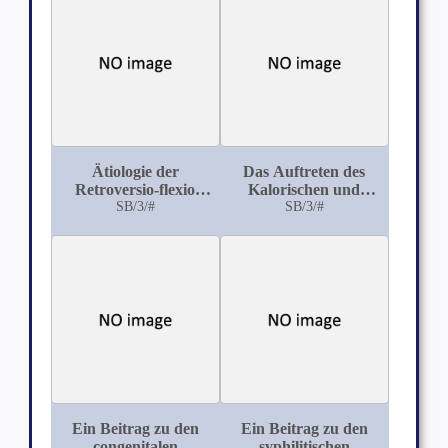
die Häufigkeit und die
Methode der
Stumpfbildung
Ätiologie der
Das Auftreten des
Retroversio-flexio
Kalorischen und
Uteri im Wochenbett
SB/3/#
Drehnystagmus: Bei
SB/3/#
verschiedenen
Ohrkrankheiten
Ein Beitrag zu den
Ein Beitrag zu den
congenitalen
syphilitischen