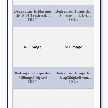
Beitrag zur Erklärung
Beitrag zur Frage der
der Stiel-Torsion der
Gastrostomie bei
Ovarialtumoren
SB/3/#
Carcinoma oesophagi:
SB/3/#
Über 37 Fälle von
Gastrostomie bei
Carcinoma oesophagi
unter
Berücksichtigung des
postoperativen
Verlaufes
Beitrag zur Frage der
Beitrag zur Frage der
Stillungsfähigkeit
Tragfähigkeit von
SB/3/#
Amputationsstümpfen
SB/3/#
an der unteren
Extremität