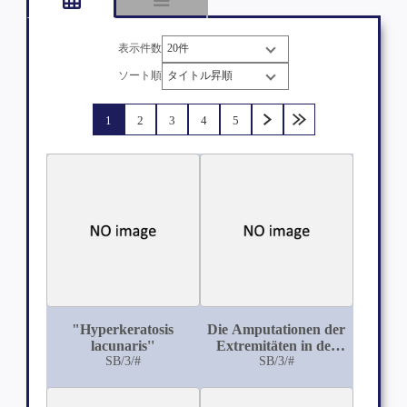
表示件数
ソート順
1
2
3
4
5
"Hyperkeratosis
Die Amputationen der
lacunaris''
Extremitäten in der
SB/3/#
Berner chirurg. Klinik
SB/3/#
von Herrn Prof. Dr.
Kocher in bezug auf