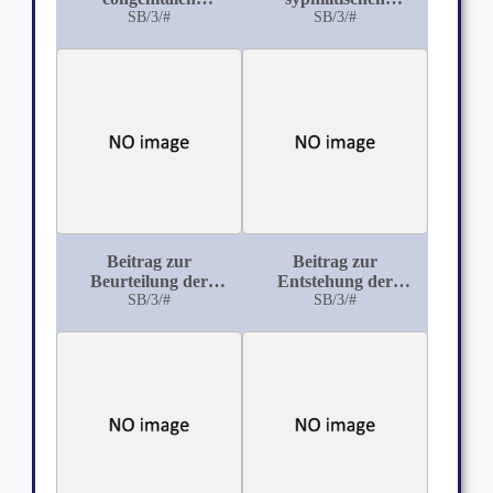
Entwicklungsfehlern
SB/3/#
Psychosen
SB/3/#
des Herzens
Beitrag zur
Beitrag zur
Beurteilung der
Entstehung der
Lumbago traumatica
SB/3/#
Bauchdeckenfisteln
SB/3/#