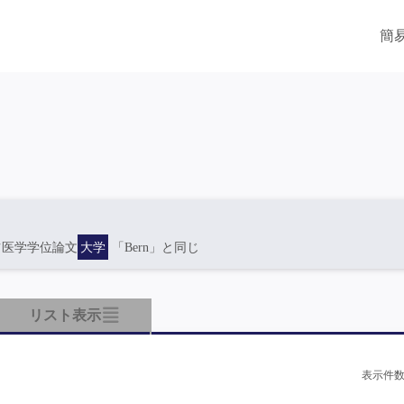
簡
ツ医学学位論文
大学
「Bern」と同じ
リスト表示
表示件