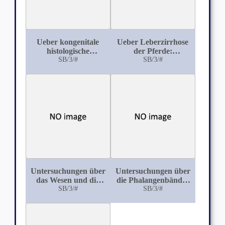
Ueber kongenitale
Ueber Leberzirrhose
histologische
der Pferde:
Leberanomalien
SB/3/#
Histologische
SB/3/#
Untersuchungen
Untersuchungen über
Untersuchungen über
das Wesen und die
die Phalangenbänder
Aetiologie der
SB/3/#
der Hausthiere und
SB/3/#
Flecknieren (Nephritis
das Vorkommen der
fibroplastica) der
Sesambeine an den
Kälber
Zehen der