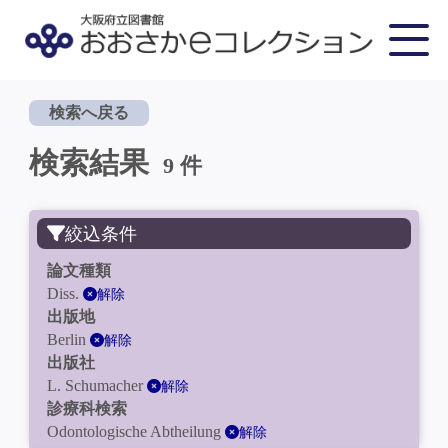
検索へ戻る
検索結果
9 件
絞込条件
論文種類
Diss.
解除
出版地
Berlin
解除
出版社
L. Schumacher
解除
診療科検索
Odontologische Abtheilung
解除