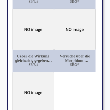
Kenntniss der
SB/3/#
die Morphium-
SB/3/#
Eiweisssubstanzen der
Urethan-Narkose bei
Ovarialkystome
intravenöser Injection
Ueber die Wirkung
Versuche über die
gleichzeitig gegebener
Morphium-
Narcotica der
SB/3/#
Urethannarcose
SB/3/#
Fettreihe bei
subcutaner Injection