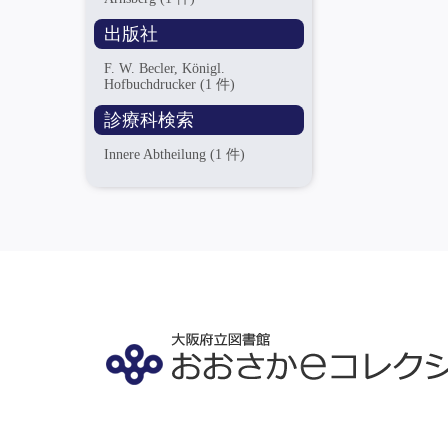
出版社
F. W. Becler, Königl.
Hofbuchdrucker
(1 件)
診療科検索
Innere Abtheilung
(1 件)