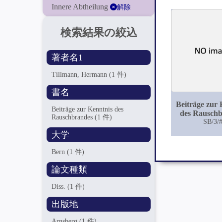
Innere Abtheilung
解除
検索結果の絞込
著者名1
Tillmann, Hermann
(1 件)
書名
Beiträge zur 
Beiträge zur Kenntnis des
des Rausch
Rauschbrandes
(1 件)
SB/3/
大学
Bern
(1 件)
論文種類
Diss.
(1 件)
出版地
Arnsberg
(1 件)