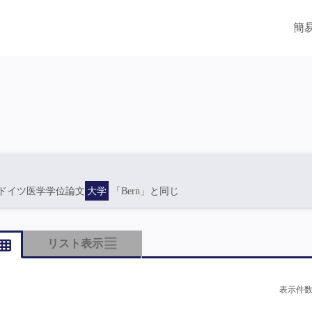
簡
ドイツ医学学位論文
大学
「Bern」と同じ
リスト表示
表示件