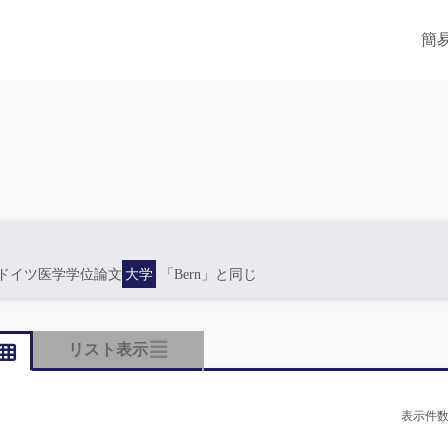
簡
ドイツ医学学位論文
大学
「Bern」と同じ
リスト表示
表示件