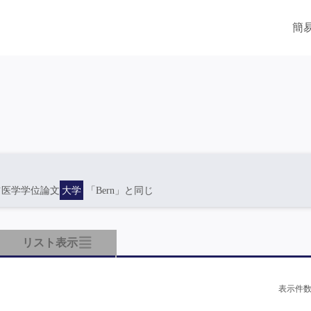
簡
ツ医学学位論文
大学
「Bern」と同じ
リスト表示
表示件