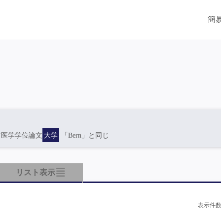
簡
ツ医学学位論文
大学
「Bern」と同じ
リスト表示
表示件