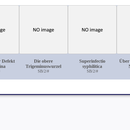
 Defekt
Die obere
Superinfectio
Über
ina
Trigeminuswurzel
syphilitica
#
SB/2/#
SB/2/#