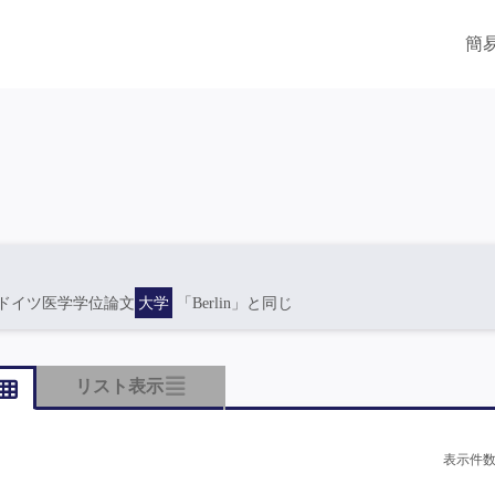
簡
ドイツ医学学位論文
大学
「Berlin」と同じ
リスト表示
表示件