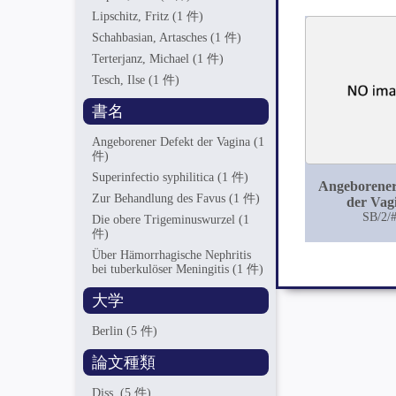
Lipschitz, Fritz
(1 件)
Schahbasian, Artasches
(1 件)
Terterjanz, Michael
(1 件)
Tesch, Ilse
(1 件)
書名
Angeborener Defekt der Vagina
(1
件)
Superinfectio syphilitica
(1 件)
Angeborener
Zur Behandlung des Favus
(1 件)
der Vag
SB/2/
Die obere Trigeminuswurzel
(1
件)
Über Hämorrhagische Nephritis
bei tuberkulöser Meningitis
(1 件)
大学
Berlin
(5 件)
論文種類
Diss.
(5 件)