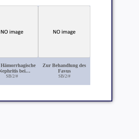
 Hämorrhagische
Zur Behandlung des
Nephritis bei
Favus
tuberkulöser
SB/2/#
SB/2/#
Meningitis