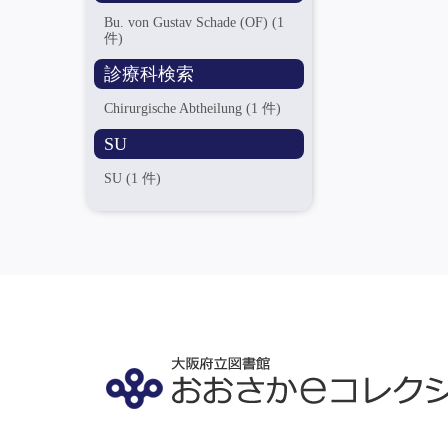
Bu. von Gustav Schade (OF)
(1
件)
診療科検索
Chirurgische Abtheilung
(1 件)
SU
SU
(1 件)