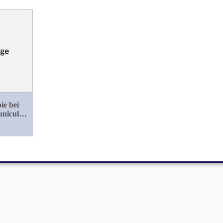
ie bei
uniculi
lis
#