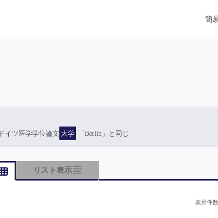
簡
ドイツ医学学位論文
大学
「Berlin」と同じ
リスト表示
表示件