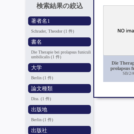
検索結果の絞込
著者名1
Schrader, Theodor
(1 件)
書名
Die Therapie bei prolapsus funiculi
umbilicalis
(1 件)
Die Therap
大学
prolapsus f
umbilica
SB/2/
Berlin
(1 件)
論文種類
Diss.
(1 件)
出版地
Berlin
(1 件)
出版社