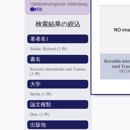
Ophthalmologische Abtheilung
解除
検索結果の絞込
著者名1
Rohde, Richard
(1 件)
書名
Keratitis inter
und Tra
Keratitis interstitialis und Trauma
SB/2/
(1 件)
大学
Berlin
(1 件)
論文種類
Diss.
(1 件)
出版地