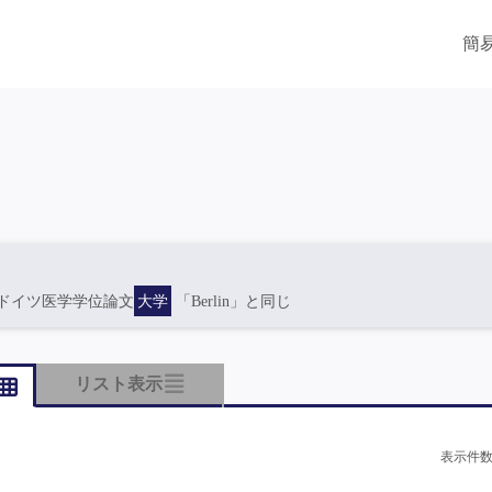
簡
ドイツ医学学位論文
大学
「Berlin」と同じ
リスト表示
表示件