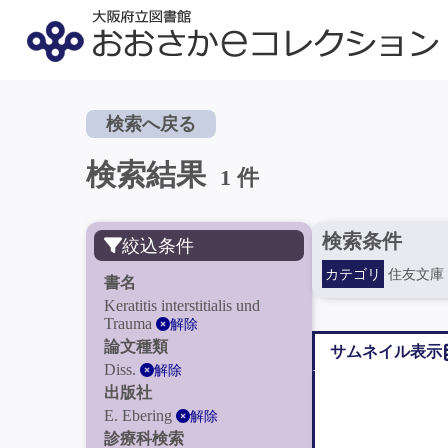
検索へ戻る
検索結果
1 件
検索条件
絞込条件
カテゴリ
住友文庫
書名
Keratitis interstitialis und
Trauma
解除
論文種類
サムネイル表示
Diss.
解除
出版社
E. Ebering
解除
診療科検索